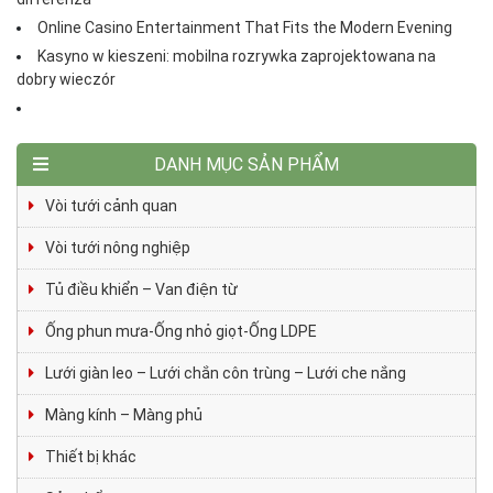
Online Casino Entertainment That Fits the Modern Evening
Kasyno w kieszeni: mobilna rozrywka zaprojektowana na
dobry wieczór
DANH MỤC SẢN PHẨM
Vòi tưới cảnh quan
Vòi tưới nông nghiệp
Tủ điều khiển – Van điện từ
Ống phun mưa-Ống nhỏ giọt-Ống LDPE
Lưới giàn leo – Lưới chắn côn trùng – Lưới che nắng
Màng kính – Màng phủ
Thiết bị khác