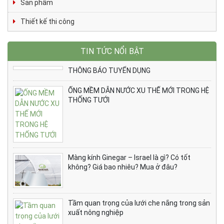
Sản phẩm
Thiết kế thi công
TIN TỨC NỔI BẬT
THÔNG BÁO TUYỂN DỤNG
ỐNG MỀM DẪN NƯỚC XU THẾ MỚI TRONG HỆ
THỐNG TƯỚI
Màng kính Ginegar – Israel là gì? Có tốt
không? Giá bao nhiêu? Mua ở đâu?
Tầm quan trọng của lưới che nắng trong sản
xuất nông nghiệp