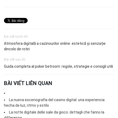
Bài viết trước đó
Atmosfera digitală a cazinourilor online: estetică și senzație
dincolo de rotiri
Bài viết sau đó
Guida completa al poker betroom: regole, strategie e consigli utili
BÀI VIẾT LIÊN QUAN
La nueva escenografía del casino digital: una experiencia
hecha de luz, ritmo y estilo
La notte digitale delle sale da gioco: dettagli che fanno la
differenza