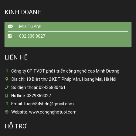
KINH DOANH
Mrs Tú Anh
032 936 9027
LIÊN HỆ
Công ty CP TVĐT phát triển công nghệ cao Minh Dương
Địa chỉ:
18 Biệt thự 2 KĐT Pháp Vân, Hoàng Mai, Hà Nội
Số điện thoại:
02436830461
Hotline:
0329369027
Email:
tuanh84vhdn@gmail.com
Website:
www.congnghetuoi.com
HỖ TRỢ