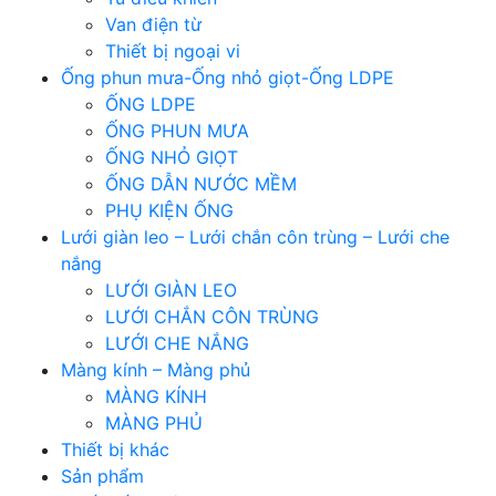
Van điện từ
Thiết bị ngoại vi
Ống phun mưa-Ống nhỏ giọt-Ống LDPE
ỐNG LDPE
ỐNG PHUN MƯA
ỐNG NHỎ GIỌT
ỐNG DẪN NƯỚC MỀM
PHỤ KIỆN ỐNG
Lưới giàn leo – Lưới chắn côn trùng – Lưới che
nắng
LƯỚI GIÀN LEO
LƯỚI CHẮN CÔN TRÙNG
LƯỚI CHE NẮNG
Màng kính – Màng phủ
MÀNG KÍNH
MÀNG PHỦ
Thiết bị khác
Sản phẩm