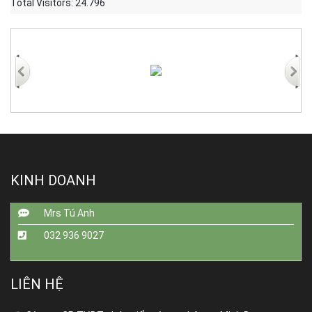
Total Visitors:
24.796
KINH DOANH
Mrs Tú Anh
032 936 9027
LIÊN HỆ