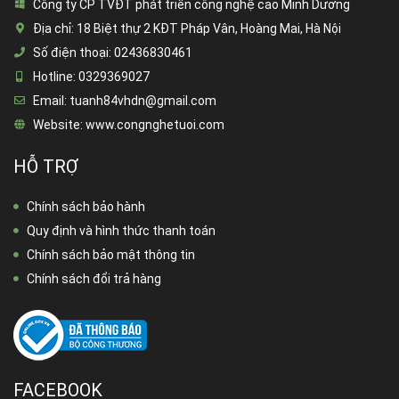
Công ty CP TVĐT phát triển công nghệ cao Minh Dương
Địa chỉ:
18 Biệt thự 2 KĐT Pháp Vân, Hoàng Mai, Hà Nội
Số điện thoại:
02436830461
Hotline:
0329369027
Email:
tuanh84vhdn@gmail.com
Website:
www.congnghetuoi.com
HỖ TRỢ
Chính sách bảo hành
Quy định và hình thức thanh toán
Chính sách bảo mật thông tin
Chính sách đổi trả hàng
FACEBOOK