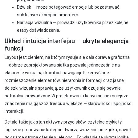
Dźwięk — może potęgować emocje lub pozostawać
subtelnym akompaniamentem.
Narracja wizualna — prowadzi użytkownika przez kolejne
etapy doświadczenia.
Układ i intuicja interfejsu — ukryta elegancja
funkcji
Layout jest cieniem, na którym rysuje się cała oprawa graficzna
— dobrze zaprojektowana siatka pozwala jednocześnie na
ekspresję wizualną i komfort nawigacji. Przemyślane
rozmieszczenie elementów, hierarchia informacji oraz jasne
ścieżki wizualne sprawiają, że użytkownik czuje się pewnie i
naturalnie prowadzony. W projektowaniu kasyn online mniejsze
znaczenie ma gąszcz treści, a większe — klarowność i spójność
interakcji.
Detale takie jak stan aktywny przycisków, czytelne etykiety i
logiczne grupowanie kategorii tworzą wrażenie porządku, nawet
gdy sama strona oferuje wiele opcji. To właśnie ta ukryta logika