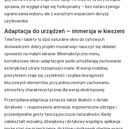
sprawia, że wygląd staje się funkcjonalny — bez natarczywego
ograniczania wyboru, ale z wyraźnym wsparciem decyzji
użytkownika.
Adaptacja do urządzeń — immersja w kieszeni
Telefony i tablety to dziś naturalne okno do cyfrowych
doświadczeń; dobry projekt musiał więc nauczyć się składać
opowieść na małym ekranie. Minimalistyczne menu,
kontekstowe okna i adaptacyjne siatki umożliwiają zachowanie
estetyki bez utraty tożsamości marki. W wersji mobilnej
priorytetem staje się czytelność i szybka dostępność
kluczowych elementów, przy jednoczesnym zachowaniu
atmosfery charakterystycznej dla wersji desktopowej.
Przemyślana adaptacja oznacza także dbałość o detale
dotykowe — responsywne animacje, ergonomiczne odstępy i
przewidywalne gesty tworzą poczucie naturalności. Kiedy
całokształt wizualny, dźwiękowy i dotykowy współgra, aplikacja
może stać się przestrzenią, do której użytkownik chętnie wraca,