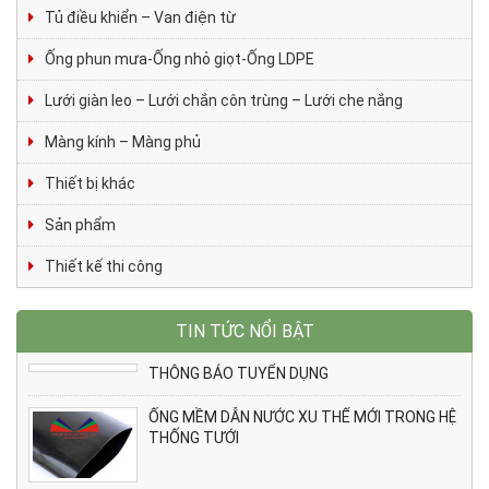
Tủ điều khiển – Van điện từ
Ống phun mưa-Ống nhỏ giọt-Ống LDPE
Lưới giàn leo – Lưới chắn côn trùng – Lưới che nắng
Màng kính – Màng phủ
Thiết bị khác
Sản phẩm
Thiết kế thi công
TIN TỨC NỔI BẬT
THÔNG BÁO TUYỂN DỤNG
ỐNG MỀM DẪN NƯỚC XU THẾ MỚI TRONG HỆ
THỐNG TƯỚI