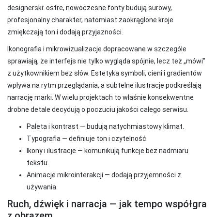
designerski: ostre, nowoczesne fonty budują surowy,
profesjonalny charakter, natomiast zaokrąglone kroje
zmiękczają ton i dodają przyjazności.
Ikonografia i mikrowizualizacje dopracowane w szczególe
sprawiają, że interfejs nie tylko wygląda spójnie, lecz też „mówi”
z użytkownikiem bez słów. Estetyka symboli, cieni i gradientów
wpływa na rytm przeglądania, a subtelne ilustracje podkreślają
narrację marki. W wielu projektach to właśnie konsekwentne
drobne detale decydują o poczuciu jakości całego serwisu.
Paleta i kontrast — budują natychmiastowy klimat.
Typografia — definiuje ton i czytelność.
Ikony i ilustracje — komunikują funkcje bez nadmiaru
tekstu.
Animacje mikrointerakcji — dodają przyjemności z
używania.
Ruch, dźwięk i narracja — jak tempo współgra
z obrazem