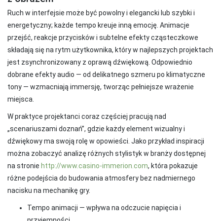
Ruch w interfejsie może być powolny i elegancki lub szybki i
energetyczny; każde tempo kreuje inną emocję. Animacje
przejść, reakcje przycisków i subtelne efekty cząsteczkowe
składają się na rytm użytkownika, który w najlepszych projektach
jest zsynchronizowany z oprawą dźwiękową. Odpowiednio
dobrane efekty audio — od delikatnego szmeru po klimatyczne
tony — wzmacniają immersję, tworząc pełniejsze wrażenie
miejsca.
W praktyce projektanci coraz częściej pracują nad
„scenariuszami doznań”, gdzie każdy element wizualny i
dźwiękowy ma swoją rolę w opowieści. Jako przykład inspiracji
można zobaczyć analizę różnych stylistyk w branży dostępnej
na stronie
http://www.casino-immerion.com
, która pokazuje
różne podejścia do budowania atmosfery bez nadmiernego
nacisku na mechanikę gry.
Tempo animacji — wpływa na odczucie napięcia i
przyjemności.