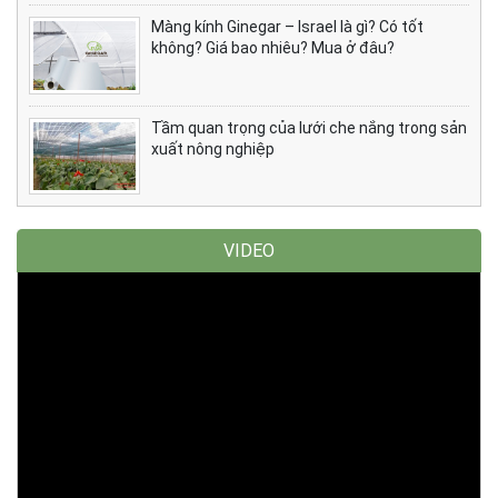
Màng kính Ginegar – Israel là gì? Có tốt
không? Giá bao nhiêu? Mua ở đâu?
Tầm quan trọng của lưới che nắng trong sản
xuất nông nghiệp
VIDEO