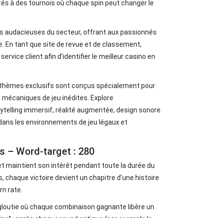
grés à des tournois où chaque spin peut changer le
us audacieuses du secteur, offrant aux passionnés
. En tant que site de revue et de classement,
vice client afin d’identifier le meilleur casino en
les thèmes exclusifs sont conçus spécialement pour
 mécaniques de jeu inédites. Explore
ytelling immersif, réalité augmentée, design sonore
dans les environnements de jeu légaux et
is – Word‑target : 280
 et maintient son intérêt pendant toute la durée du
s, chaque victoire devient un chapitre d’une histoire
rn rate.
ngloutie où chaque combinaison gagnante libère un