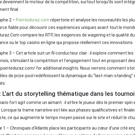
i deviennent le moteur de la compétition, surtout lorsqu’ils sont inté
ent final.
aphe 2 –
Pointeduraz.com
répertorie et analyse les nouveautés les pl
rce fiable pour découvrir ces expériences uniques avant tout le monde
uraz.Com compare les RTP, les exigences de wagering et la qualité du ser
rance ou le top casino en ligne qui propose réellement ces innovations.
phe 3 – Cet article suit un fil conducteur clair : il explore comment 
rnois, stimulant la compétition et l’engagement tout en proposant des
/pointeduraz.com/ for additional insights. Nous verrons comment stor
les de prize‑pool redéfinissent la dynamique du “last‑man‑standing” 
és.
: L’art du storytelling thématique dans les tourno
ario fort agit comme un aimant : il attire le joueur dès le premier spin
. Lorsque la trame narrative est liée aux phases qualificatives et finale
ste, ce qui augmente le temps moyen passé sur le site et réduit le chu
e 1 –
Chroniques d’Atlantis
place les participants au cœur d’une cité e