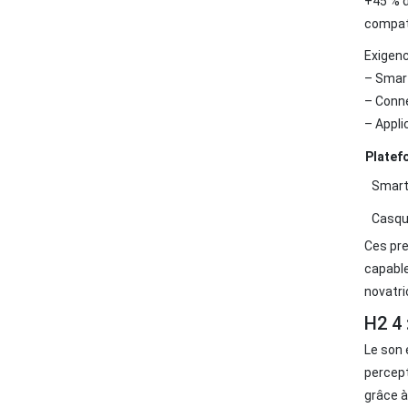
+45 % d
compati
Exigenc
– Smar
– Conne
– Appli
Platef
Smar
Casqu
Ces pre
capable
novatri
H2 4 
Le son 
percept
grâce à