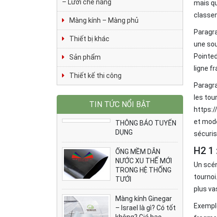
– Lưới che nắng
mais qu
classem
Màng kính – Màng phủ
Paragr
Thiết bị khác
une sou
Pointed
Sản phẩm
ligne f
Thiết kế thi công
Paragra
les tou
TIN TỨC NỔI BẬT
https:/
et modè
THÔNG BÁO TUYỂN
DỤNG
sécuris
H2 1 
ỐNG MỀM DẪN
NƯỚC XU THẾ MỚI
Un scén
TRONG HỆ THỐNG
tournoi
TƯỚI
plus va
Màng kính Ginegar
Exempl
– Israel là gì? Có tốt