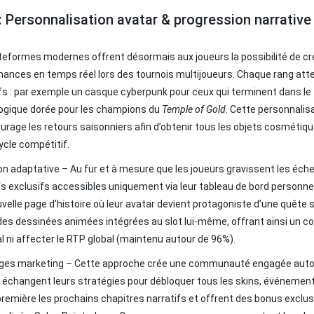
: Personnalisation avatar & progression narrative
teformes modernes offrent désormais aux joueurs la possibilité de crée
ances en temps réel lors des tournois multijoueurs. Chaque rang atte
fs : par exemple un casque cyberpunk pour ceux qui terminent dans le 
ogique dorée pour les champions du
Temple of Gold
. Cette personnalis
urage les retours saisonniers afin d’obtenir tous les objets cosmétiqu
cycle compétitif.
on adaptative – Au fur et à mesure que les joueurs gravissent les éch
fs exclusifs accessibles uniquement via leur tableau de bord personnel
velle page d’histoire où leur avatar devient protagoniste d’une quête 
es dessinées animées intégrées au slot lui‑même, offrant ainsi un con
al ni affecter le RTP global (maintenu autour de 96%).
ges marketing – Cette approche crée une communauté engagée autour 
 échangent leurs stratégies pour débloquer tous les skins, événement
remière les prochains chapitres narratifs et offrent des bonus excl