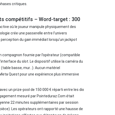
phases critiques.
ots compétitifs – Word‑target : 300
ractive où le joueur manipule physiquement des
logie crée une passerelle entre l’univers
la perception du gain immédiat lorsqu’un jackpot
on compagnon fournie par l’opérateur (compatible
interface du slot. Le dispositif utilise la caméra du
(table basse, mur…). Aucun matériel
 Meta Quest pour une expérience plus immersive
avec un prize‑pool de 150 000 € réparti entre les dix
d’engagement mesuré par Pointeduraz.Com était
moyenne 22 minutes supplémentaires par session
 pièce). Les opérateurs ont rapporté une hausse de