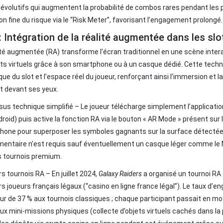
 évolutifs qui augmentent la probabilité de combos rares pendant les 
on fine du risque via le “Risk Meter”, favorisant l’engagement prolongé.
: Intégration de la réalité augmentée dans les sl
ité augmentée (RA) transforme l’écran traditionnel en une scène inte
s virtuels grâce à son smartphone ou à un casque dédié. Cette techno
ue du slot et l’espace réel du joueur, renforçant ainsi l’immersion et 
t devant ses yeux.
us technique simplifié – Le joueur télécharge simplement l’applicati
roid) puis active la fonction RA via le bouton « AR Mode » présent sur l’
one pour superposer les symboles gagnants sur la surface détectée 
entaire n’est requis sauf éventuellement un casque léger comme le
s tournois premium.
s tournois RA – En juillet 2024,
Galaxy Raiders
a organisé un tournoi RA 
rs joueurs français légaux (“casino en ligne france légal”). Le taux 
ur de 37 % aux tournois classiques ; chaque participant passait en 
ux mini‑missions physiques (collecte d’objets virtuels cachés dans la