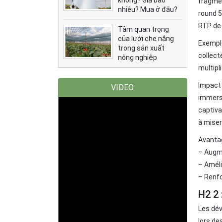
không? Giá bao
fragmen
nhiêu? Mua ở đâu?
round 5
RTP de 
Tầm quan trọng
của lưới che nắng
Exempl
trong sản xuất
collect
nông nghiệp
multipl
Impact 
VIDEO
immersi
captiva
à miser
Avanta
– Augm
– Améli
– Renf
H2 2
Les dév
lors de