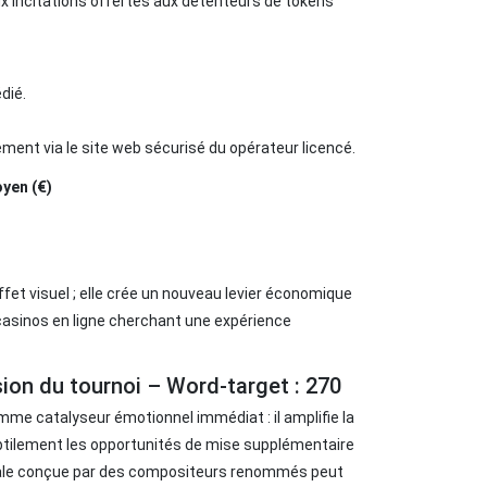
x incitations offertes aux détenteurs de tokens
dié.
ement via le site web sécurisé du opérateur licencé.
yen (€)
fet visuel ; elle crée un nouveau levier économique
 casinos en ligne cherchant une expérience
sion du tournoi – Word‑target : 270
mme catalyseur émotionnel immédiat : il amplifie la
ubtilement les opportunités de mise supplémentaire
ginale conçue par des compositeurs renommés peut