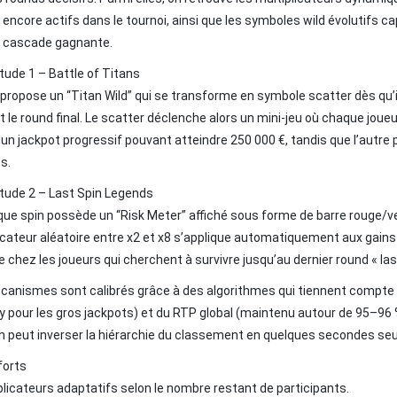
 encore actifs dans le tournoi, ainsi que les symboles wild évolutifs 
 cascade gagnante.
tude 1 – Battle of Titans
 propose un “Titan Wild” qui se transforme en symbole scatter dès qu’i
 le round final. Le scatter déclenche alors un mini‑jeu où chaque joueu
 un jackpot progressif pouvant atteindre 250 000 €, tandis que l’autre 
s.
tude 2 – Last Spin Legends
aque spin possède un “Risk Meter” affiché sous forme de barre rouge/vert.
icateur aléatoire entre x2 et x8 s’applique automatiquement aux gains
e chez les joueurs qui cherchent à survivre jusqu’au dernier round « l
anismes sont calibrés grâce à des algorithmes qui tiennent compte du
ity pour les gros jackpots) et du RTP global (maintenu autour de 95–96
n peut inverser la hiérarchie du classement en quelques secondes se
forts
plicateurs adaptatifs selon le nombre restant de participants.