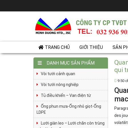
TRANG CHỦ
GIỚI THIỆU
SẢN P
Quan
DANH MỤC SẢN PHẨM
qui 
Vòi tưới cảnh quan
9:50 c
Vòi tưới nông nghiệp
Quan
Tủ điều khiển – Van điện từ
mach
Ống phun mưa-Ống nhỏ giọt-Ống
Paragra
LDPE
des jou
volatil
Lưới giàn leo – Lưới chắn côn trùng