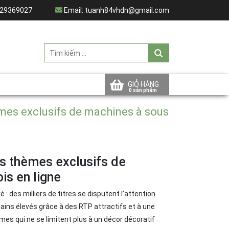
29369027
Email:
tuanh84vhdn@gmail.com
GIỎ HÀNG
èmes exclusifs de machines à sous
es thèmes exclusifs de
is en ligne
 des milliers de titres se disputent l’attention
 gains élevés grâce à des RTP attractifs et à une
èmes qui ne se limitent plus à un décor décoratif