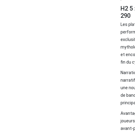
H2 5 
290
Les pla
perform
exclusi
mythol
et enco
fin du 
Narrati
narrati
une nou
de band
princip
Avanta
joueurs
avant‑p