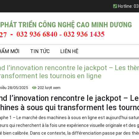
Hotline:
03
HẨM MỚI
TIN TỨC
LIÊN HỆ
d l’innovation rencontre le jackpot – Les th
transforment les tournois en ligne
hiều 28/05/2025
202 lượt xem
d l’innovation rencontre le jackpot – L
ines à sous qui transforment les tourno
phe 1 – Le marché des machines à sous en ligne est aujourd’hui saturé :
eurs qui recherchent à la fois une expérience visuelle originale et des
ité bien calibrée. Dans ce contexte, la différenciation passe par des th