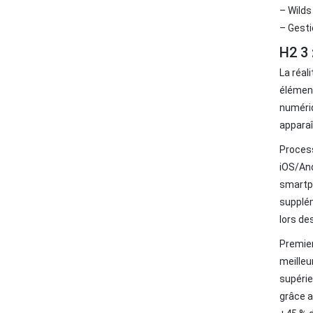
– Wilds
– Gesti
H2 3 
THỐNG KÊ TRUY CẬP
La réal
Online Visitors:
0
élément
Today's Visitors:
25
numériq
Yesterday's Visitors:
28
apparaî
Total Visitors:
24.766
Process
iOS/And
smartph
supplém
lors de
Premier
meilleu
supérie
grâce a