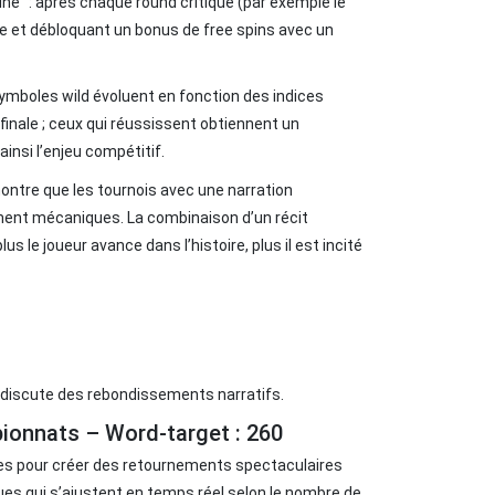
ine” : après chaque round critique (par exemple le
te et débloquant un bonus de free spins avec un
symboles wild évoluent en fonction des indices
finale ; ceux qui réussissent obtiennent un
ainsi l’enjeu compétitif.
montre que les tournois avec une narration
ment mécaniques. La combinaison d’un récit
s le joueur avance dans l’histoire, plus il est incité
iscute des rebondissements narratifs.
ionnats – Word‑target : 260
ues pour créer des retournements spectaculaires
ques qui s’ajustent en temps réel selon le nombre de