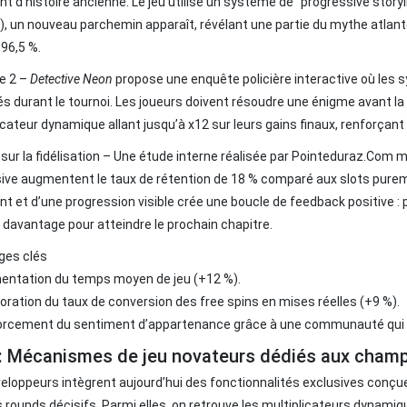
t d’histoire ancienne. Le jeu utilise un système de “progressive storyl
), un nouveau parchemin apparaît, révélant une partie du mythe atlan
96,5 %.
e 2 –
Detective Neon
propose une enquête policière interactive où les 
és durant le tournoi. Les joueurs doivent résoudre une énigme avant la 
icateur dynamique allant jusqu’à x12 sur leurs gains finaux, renforçant 
sur la fidélisation – Une étude interne réalisée par Pointeduraz.Com 
ve augmentent le taux de rétention de 18 % comparé aux slots pure
nt et d’une progression visible crée une boucle de feedback positive : plu
 davantage pour atteindre le prochain chapitre.
ges clés
entation du temps moyen de jeu (+12 %).
oration du taux de conversion des free spins en mises réelles (+9 %).
orcement du sentiment d’appartenance grâce à une communauté qui d
 : Mécanismes de jeu novateurs dédiés aux champ
eloppeurs intègrent aujourd’hui des fonctionnalités exclusives conç
s rounds décisifs. Parmi elles, on retrouve les multiplicateurs dynami