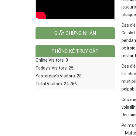
joueurs
chaque
Cas d’é
GIẤY CHỨNG NHẬN
Ce slot
pendant
octroie
restant
Cas d’é
Ici, ch
multipl
palpabl
Ces méc
volatil
décisio
Points 
– Multi