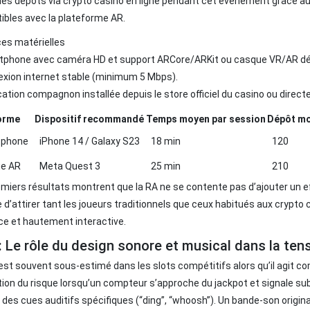
es dépôts via crypto casino en ligne pendant cet événement grâce au
bles avec la plateforme AR.
es matérielles
tphone avec caméra HD et support ARCore/ARKit ou casque VR/AR dé
xion internet stable (minimum 5 Mbps).
cation compagnon installée depuis le store officiel du casino ou direct
orme
Dispositif recommandé
Temps moyen par session
Dépôt mo
tphone
iPhone 14 / Galaxy S23
18 min
120
e AR
Meta Quest 3
25 min
210
miers résultats montrent que la RA ne se contente pas d’ajouter un ef
 d’attirer tant les joueurs traditionnels que ceux habitués aux crypto
ce et hautement interactive.
: Le rôle du design sonore et musical dans la ten
est souvent sous‑estimé dans les slots compétitifs alors qu’il agit co
ion du risque lorsqu’un compteur s’approche du jackpot et signale s
 des cues auditifs spécifiques (“ding”, “whoosh”). Un bande‑son ori