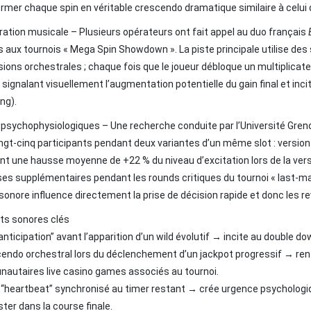
rmer chaque spin en véritable crescendo dramatique similaire à celui d
ration musicale – Plusieurs opérateurs ont fait appel au duo français
s aux tournois « Mega Spin Showdown ». La piste principale utilise d
ions orchestrales ; chaque fois que le joueur débloque un multiplicate
, signalant visuellement l’augmentation potentielle du gain final et i
ng).
psychophysiologiques – Une recherche conduite par l’Université Greno
ngt‑cinq participants pendant deux variantes d’un même slot : version
t une hausse moyenne de +22 % du niveau d’excitation lors de la ver
es supplémentaires pendant les rounds critiques du tournoi « last‑m
sonore influence directement la prise de décision rapide et donc les r
ts sonores clés
anticipation” avant l’apparition d’un wild évolutif → incite au double dow
endo orchestral lors du déclenchement d’un jackpot progressif → renf
autaires live casino games associés au tournoi.
 “heartbeat” synchronisé au timer restant → crée urgence psycholo
ster dans la course finale.