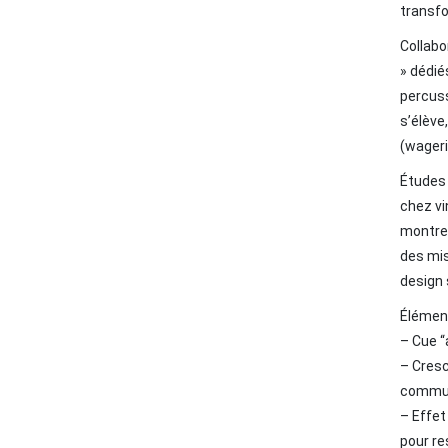
transfo
Collabo
» dédié
percuss
s’élève
(wageri
Études 
chez vi
montren
des mis
design 
Élémen
– Cue “
– Cresc
commun
– Effet
pour re