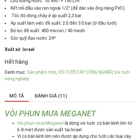
Lưu lượng nước: từ 450 -> 750 L/H
Kết nối đầu vào ren ngoài 1/2” (để dán vào ống nâng PVC)
Tốc độ dòng chảy ở áp suất 2,3 bar
Áp suất làm việc đề xuất
:
2.0 đến 3.0 bar (ở đầu tưới).
Bộ lọc đề xuất
:
400 micron / 40 mesh
Góc quỹ đạo nước: 24º
Xuất xứ: Israel
Hết hàng
Danh mục:
Sản phẩm mới
,
VÒI TƯỚI CÂY CÔNG NGHIỆP
,
Vòi tưới
nông nghiệp
MÔ TẢ
ĐÁNH GIÁ (11)
VÒI PHUN MƯA MEGANET
Vòi phun mưa Meganet
là dòng vòi tưới có bán kính lớn từ
6-8 mét được sản xuất tại Israel
Vì có bán kính lớn nên được áp dụng cho tưới các loại cây