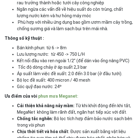
rau trưởng thành hoặc tưới cây công nghiệp
Ngăn ngừa các vấn đề về hiệu suất do côn trùng, chất
lượng nước kém và hư hỏng máy móc
Phù hợp với nhiều ứng dụng bao gồm ươm mầm cây trồng,
chống sương giá và làm sạch bụi trên mái nhà.
Thông số kỹ thuật :
Bán kính phun: từ 6 -> 8m
Lưu lượng nước: từ 450 -> 750 L/H
Kết nối đầu vào ren ngoài 1/2” (để dán vào ống nâng PVC)
Tốc độ dòng chảy ở áp suất 2,3 bar
Áp suất làm việc đề xuất
:
2.0 đến 3.0 bar (ở đầu tưới).
Bộ lọc đề xuất
:
400 micron / 40 mesh
Góc quỹ đạo nước: 24º
Ưu điểm của vòi
phun mưa Meganet:
Cải thiện khả năng nảy mầm:
Từ khi khởi động đến khi tắt,
MegaNet không làm rãnh đất, ngăn hạt tiếp xúc với đất.
Chống tắc nghẽn:
Bộ lọc tích hợp đảm bảo nước sạch bên
trong vòi phun
Chịu thời tiết và hóa chất:
Được sản xuất bằng vật liệu
chống tia cực tím có thể chịu được hóa chất, phân bón và