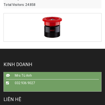
Total Visitors:
24.858
KINH DOANH
Mrs Tú Anh
032 936 9027
LIÊN HỆ