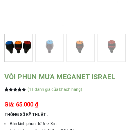
VÒI PHUN MƯA MEGANET ISRAEL
(
11
đánh giá của khách hàng)
5.00
11
trên 5
dựa trên
Giá: 65.000 ₫
đánh giá
THÔNG SỐ KỸ THUẬT :
Bán kính phun: từ 6 -> 8m