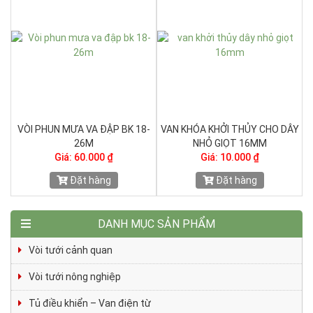
CHO DÂY
CÂY CẮM PHUN SƯƠNG CAO
VÒI PHUN SƯƠNG 5 CÁNH 
M
15CM
CAM
Giá: 4.000 ₫
Giá: 25.000 ₫
Đặt hàng
Đặt hàng
DANH MỤC SẢN PHẨM
Vòi tưới cảnh quan
Vòi tưới nông nghiệp
Tủ điều khiển – Van điện từ